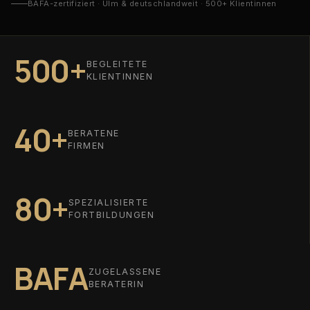
BAFA-zertifiziert · Ulm & deutschlandweit · 500+ Klientinnen
500+
BEGLEITETE
KLIENTINNEN
40+
BERATENE
FIRMEN
80+
SPEZIALISIERTE
FORTBILDUNGEN
BAFA
ZUGELASSENE
BERATERIN